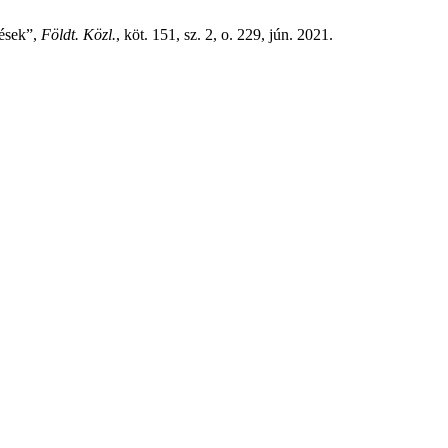
tések”,
Földt. Közl.
, köt. 151, sz. 2, o. 229, jún. 2021.