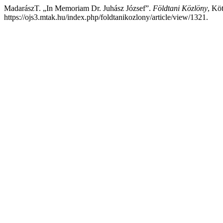
MadarászT. „In Memoriam Dr. Juhász József”.
Földtani Közlöny
, Köt
https://ojs3.mtak.hu/index.php/foldtanikozlony/article/view/1321.