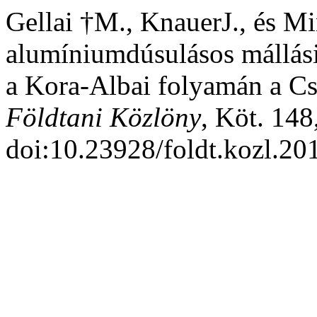
Gellai †M., KnauerJ., és M
alumíniumdúsulásos mállás
a Kora-Albai folyamán a C
Földtani Közlöny
, Köt. 148
doi:10.23928/foldt.kozl.20