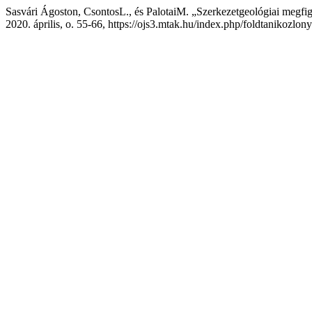
Sasvári Ágoston, CsontosL., és PalotaiM. „Szerkezetgeológiai megfi
2020. április, o. 55-66, https://ojs3.mtak.hu/index.php/foldtanikozlony