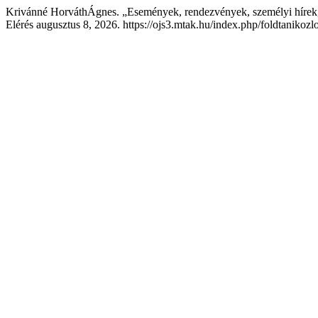
Krivánné HorváthÁgnes. „Események, rendezvények, személyi hírek
Elérés augusztus 8, 2026. https://ojs3.mtak.hu/index.php/foldtanikozl