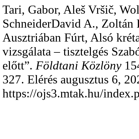
Tari, Gabor, Aleš Vršič, W
SchneiderDavid A., Zoltán P
Ausztriában Fúrt, Alsó kréta
vizsgálata – tisztelgés Sza
előtt”.
Földtani Közlöny
154
327. Elérés augusztus 6, 20
https://ojs3.mtak.hu/index.