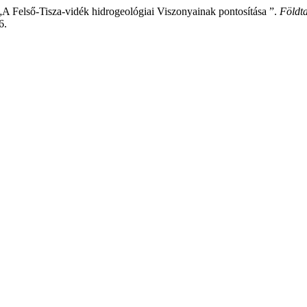
 „A Felső-Tisza-vidék hidrogeológiai Viszonyainak pontosítása ”.
Földt
6.