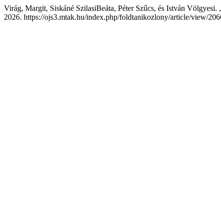
Virág, Margit, Siskáné SzilasiBeáta, Péter Szűcs, és István Völgyesi.
2026. https://ojs3.mtak.hu/index.php/foldtanikozlony/article/view/206