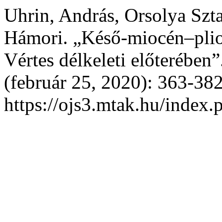
Uhrin, András, Orsolya Szta
Hámori. „Késő-miocén–plioc
Vértes délkeleti előterében
(február 25, 2020): 363-382
https://ojs3.mtak.hu/index.