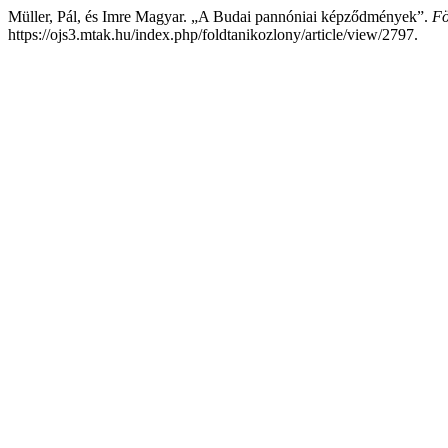
Müller, Pál, és Imre Magyar. „A Budai pannóniai képződmények”.
Fö
https://ojs3.mtak.hu/index.php/foldtanikozlony/article/view/2797.