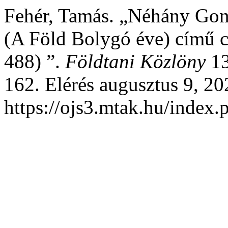
Fehér, Tamás. „Néhány Gon
(A Föld Bolygó éve) című c
488) ”.
Földtani Közlöny
13
162. Elérés augusztus 9, 20
https://ojs3.mtak.hu/index.