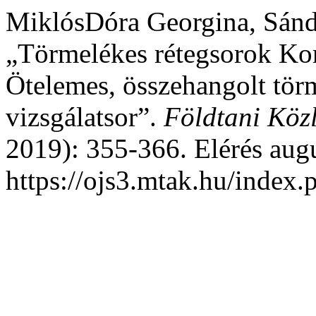
MiklósDóra Georgina, Sánd
„Törmelékes rétegsorok Kom
Ötelemes, összehangolt tö
vizsgálatsor”.
Földtani Köz
2019): 355-366. Elérés aug
https://ojs3.mtak.hu/index.