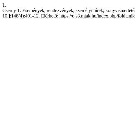
1.
Cserny T. Események, rendezvények, személyi hírek, könyvismertetések
10.];148(4):401-12. Elérhető: https://ojs3.mtak.hu/index.php/foldtani