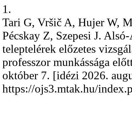
1.
Tari G, Vršič A, Hujer W,
Pécskay Z, Szepesi J. Alsó-A
teleptelérek előzetes vizsgá
professzor munkássága előtt.
október 7. [idézi 2026. aug
https://ojs3.mtak.hu/index.