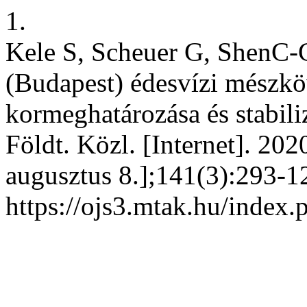
1.
Kele S, Scheuer G, ShenC
(Budapest) édesvízi mészk
kormeghatározása és stabili
Földt. Közl. [Internet]. 202
augusztus 8.];141(3):293-12
https://ojs3.mtak.hu/index.