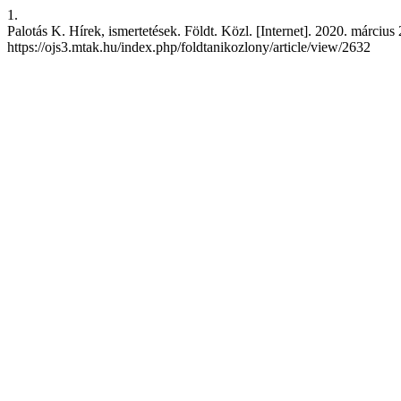
1.
Palotás K. Hírek, ismertetések. Földt. Közl. [Internet]. 2020. március 
https://ojs3.mtak.hu/index.php/foldtanikozlony/article/view/2632