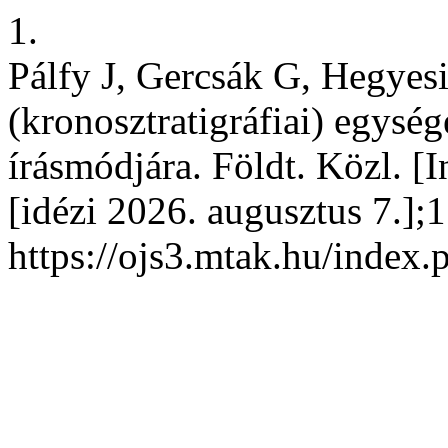
1.
Pálfy J, Gercsák G, Hegyesi 
(kronosztratigráfiai) egysé
írásmódjára. Földt. Közl. [I
[idézi 2026. augusztus 7.];
https://ojs3.mtak.hu/index.