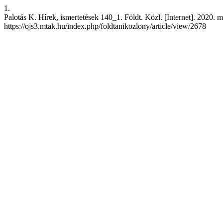
1.
Palotás K. Hírek, ismertetések 140_1. Földt. Közl. [Internet]. 2020. m
https://ojs3.mtak.hu/index.php/foldtanikozlony/article/view/2678