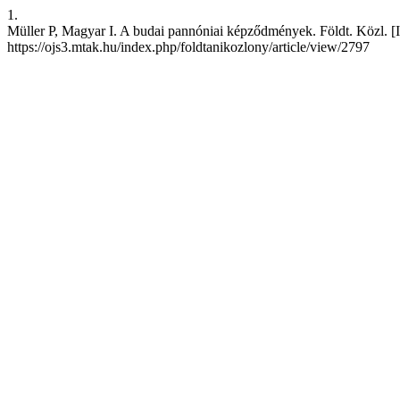
1.
Müller P, Magyar I. A budai pannóniai képződmények. Földt. Közl. [Int
https://ojs3.mtak.hu/index.php/foldtanikozlony/article/view/2797