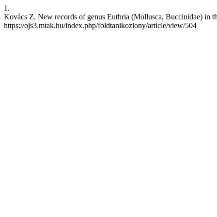
1.
Kovács Z. New records of genus Euthria (Mollusca, Buccinidae) in the 
https://ojs3.mtak.hu/index.php/foldtanikozlony/article/view/504