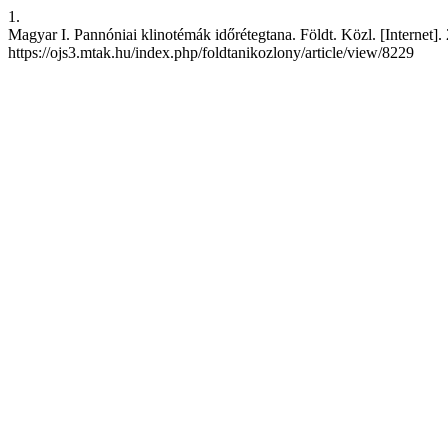
1.
Magyar I. Pannóniai klinotémák időrétegtana. Földt. Közl. [Internet]. 
https://ojs3.mtak.hu/index.php/foldtanikozlony/article/view/8229