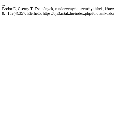
1.
Bodor E, Cserny T. Események, rendezvények, személyi hírek, könyvis
9.];152(4):357. Elérhető: https://ojs3.mtak.hu/index.php/foldtanikozl