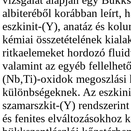
albiteréből korábban leírt, 
eszkinit-(Y), anatáz és kol
kémiai összetételének kialak
ritkaelemeket hordozó flui
valamint az egyéb fellelhet
(Nb,Ti)-oxidok megoszlási
különbségeknek. Az eszkini
szamarszkit-(Y) rendszerin
és fenites elváltozásokhoz 