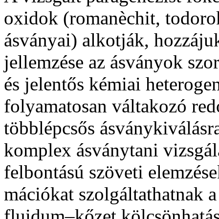
oxidok (romanèchit, todorok
ásványai) alkotják, hozzájuk
jellemzése az ásványok szo
és jelentős kémiai heterogen
folyamatosan váltakozó red
többlépcsős ásványkiválásra
komplex ásványtani vizsgál
felbontású szöveti elemzése
má­ció­kat szolgáltathatnak
fluidum–kőzet kölcsönhatás