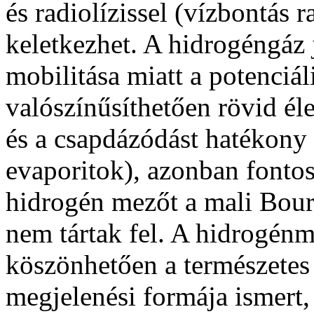
és radiolízissel (vízbontás 
keletkezhet. A hidrogén­gáz
mobilitása miatt a potenciá
valószínűsíthetően rövid éle
és a csapdázódást hatékony z
evaporitok), azonban fontos
hidrogén mezőt a mali Bo
nem tártak fel. A hidrogén
köszönhetően a természetes
megjelenési formája ismert, 