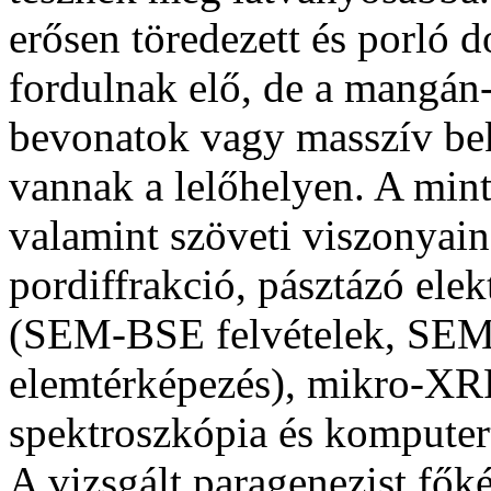
erősen töredezett és porló d
fordulnak elő, de a mangán
bevonatok vagy masszív bek
vannak a lelő­he­lyen. A min
valamint szöveti viszonyai
pordiffrakció, pásztázó elek
(SEM-BSE felvételek, SEM
elemtérképezés), mikro-XRF 
spektroszkópia és komputert
A vizsgált paragenezist főké