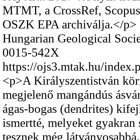
MTMT, a CrossRef, Scopus
OSZK EPA archiválja.</p>
Hungarian Geological Soci
0015-542X
https://ojs3.mtak.hu/index.
<p>A Királyszentistván körn
megjelenő mangándús ásvány
ágas-bogas (dendrites) kife
ismertté, melyeket gyakran
tesznek még látványosabbá.