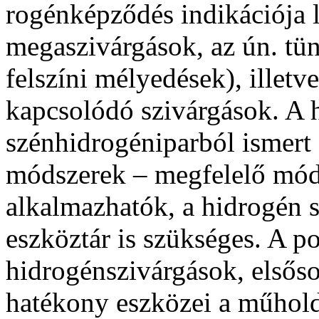
rogénképződés indikációja l
megaszivárgások, az ún. tü
felszíni mé­lyedések), illet
kapcsolódó szivárgások. A h
szénhidrogéniparból is­mert
módszerek – megfelelő módo
alkalmazhatók, a hidrogén sa
eszköztár is szükséges. A po
hidrogénszivárgások, elsőso
hatékony eszközei a műhold