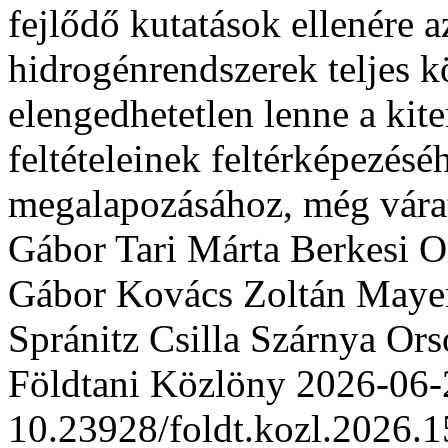
fejlődő kutatások ellenére 
hidrogénrend­sze­rek teljes 
elengedhetetlen lenne a kit
feltételeinek feltérképezésé
megalapozásához, még vára
Gábor Tari
Márta Berkesi
O
Gábor Kovács
Zoltán Maye
Spránitz
Csilla Szárnya
Ors
Földtani Közlöny
2026-06-
10.23928/foldt.kozl.2026.1