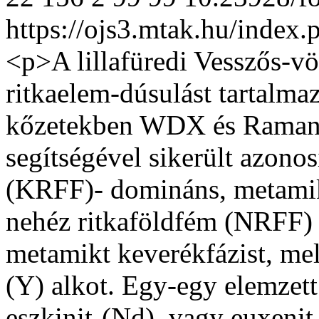
https://ojs3.mtak.hu/index.
<p>A lillafüredi Vesszős-vö
ritkaelem-dúsulást tartalmaz
kőzetekben WDX és Raman-
segítségével sikerült azono
(KRFF)- domináns, metamikt
nehéz ritkaföldfém (NRFF) 
metamikt keverékfázist, mel
(Y) alkot. Egy-egy elemzett
eszkinit-(Nd), vagy euxenit