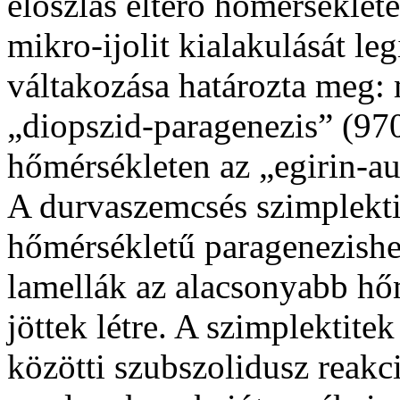
eloszlás eltérő hőmérséklete
mikro-ijolit kialakulását le
váltakozása határozta meg: 
„diopszid-paragenezis” (9
hőmérsékleten az „egirin-a
A durvaszemcsés szimplekt
hőmérsékletű paragenezishe
lamellák az alacsonyabb hő
jöttek létre. A szimplektitek 
közötti szubszolidusz reakc