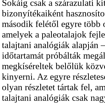
Sokáig csak a szárazulati ki
bizonyítékaiként hasznosíto
második felétől egyre több o
amelyek a paleotalajok fejl
talajtani analógiák alapján 
időtartamát próbálták megáll
megkíséreltek belőlük közve
kinyerni. Az egyre részlet
olyan részletet tártak fel, 
talajtani analógiák csak nag