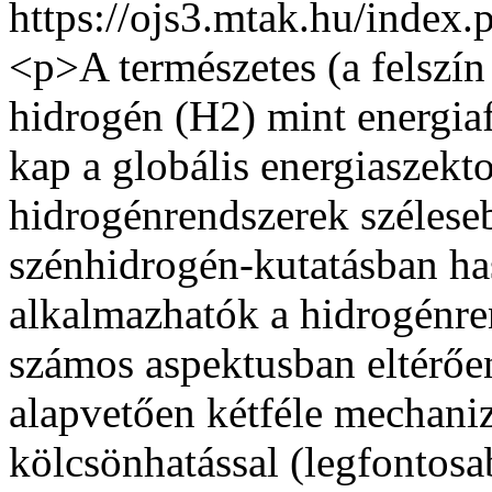
https://ojs3.mtak.hu/index.
<p>A természetes (a felszín 
hidrogén (H2) mint energia
kap a globális energiaszekt
hidrogénrendszerek szélese
szénhidrogén-kutatásban ha
alkalmazhatók a hidrogénre
szá­mos aspektusban eltérőe
alapvetően kétféle mechani
kölcsönhatással (legfon­to­s