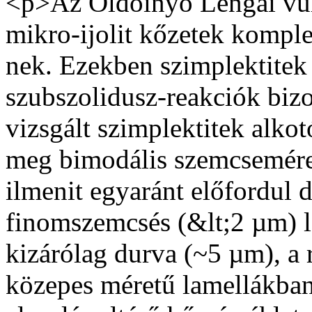
<p>Az Oldoinyo Lengai vul
mikro-ijolit kőzetek kompl
nek. Ezekben szimplektite
szubszolidusz-reakciók bizo
vizsgált szimplektitek alko
meg bimodális szemcseméret-
ilmenit egya­ránt előfordul
finomszemcsés (&lt;2 µm) l
kizárólag durva (~5 µm), a 
közepes méretű lamellákban