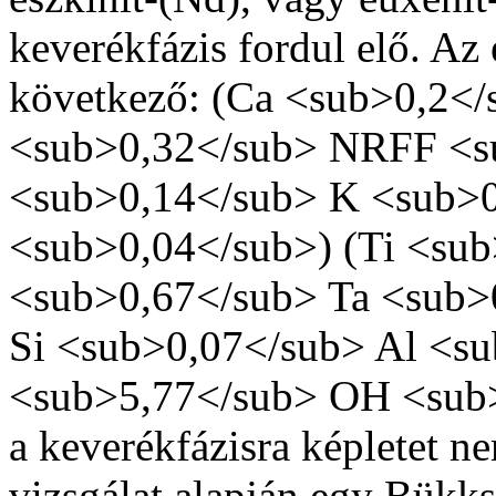
keverékfázis fordul elő. Az 
következő: (Ca <sub>0,2<
<sub>0,32</sub> NRFF <s
<sub>0,14</sub> K <sub>
<sub>0,04</sub>) (Ti <su
<sub>0,67</sub> Ta <sub>
Si <sub>0,07</sub> Al <s
<sub>5,77</sub> OH <sub>
a keverékfázisra képletet 
vizsgálat alapján egy Bükks