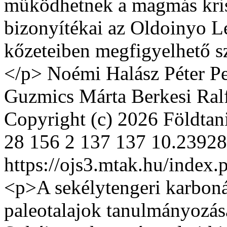
működhetnek a magmás kris
bizonyítékai az Oldoi­nyo Le
kőzeteiben megfigyelhető s
</p>
Noémi Halász
Péter P
Guzmics
Márta Berkesi
Ral
Copyright (c) 2026 Földta
28
156
2
137
137
10.23928
https://ojs3.mtak.hu/index.
<p>A sekélytengeri karbon
paleotalajok tanulmányozása