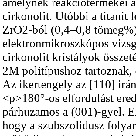
amelynek reakciótermékei a d
cirkonolit. Utóbbi a titanit
ZrO2-ból (0,4–0,8 tömeg%) j
elektronmikroszkópos vizsg
cirkonolit kristályok összetét
2M politípushoz tartoznak, 
Az ikertengely az [110] ir
<p>180°-os elfordulást ered
párhuzamos a (001)-gyel. E
hogy a szubszolidusz folya