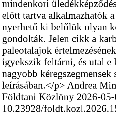
mindenkori üledékképződési
előtt tartva alkalmazhatók a
nyerhető ki belőlük olyan k
gondolták. Jelen cikk a karb
paleotalajok értelmezésének
igyekszik feltárni, és utal
nagyobb kéregszegmensek sü
leírásában.</p>
Andrea Min
Földtani Közlöny
2026-05-
10.23928/foldt.kozl.2026.1