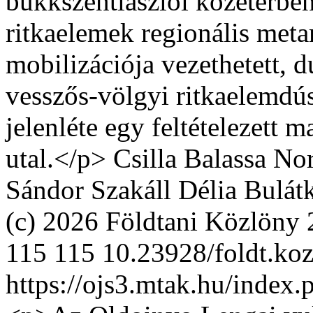
bükkszentlászlói kőzetérben
ritkaelemek regionális meta
mobilizációja vezethetett, d
vesszős-völgyi ritkaelemdú
jelenléte egy feltételezett 
utal.</p>
Csilla Balassa
Nor
Sándor Szakáll
Délia Bulát
(c) 2026 Földtani Közlöny
115
115
10.23928/foldt.ko
https://ojs3.mtak.hu/index.