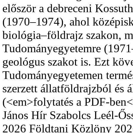
először a debreceni Kossu
(1970–1974), ahol középisko
biológia–földrajz szakon, ma
Tudományegyetemre (1971–1
geológus szakot is. Ezt köv
Tudományegyetemen termés
szerzett állatföldrajzból és 
(<em>folytatés a PDF-ben
János Hír
Szabolcs Leél-Ős
2026 Földtani Közlöny
202