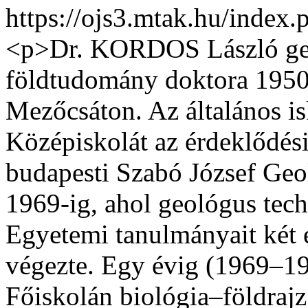
https://ojs3.mtak.hu/index.
<p>Dr. KORDOS László geol
földtudomány doktora 1950.
Mezőcsáton. Az általános i
Középiskolát az érdeklődési 
budapesti Szabó József Geo
1969-ig, ahol geológus tech
Egyetemi tanulmányait két
végezte. Egy évig (1969–19
Főiskolán biológia–földrajz 