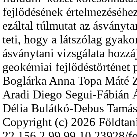
fejlő­désének értelmezéséhez
ezáltal túlmutat az ásványta
te­ti, hogy a látszólag gyako
ásványtani vizsgálata hozzáj
geokémiai fejlődéstörténet
Boglárka Anna Topa
Máté 
Aradi
Diego Segui-Fábián
Délia Bulátkó-Debus
Tamás
Copyright (c) 2026 Földta
22
156
2
99
99
10.23928/fo