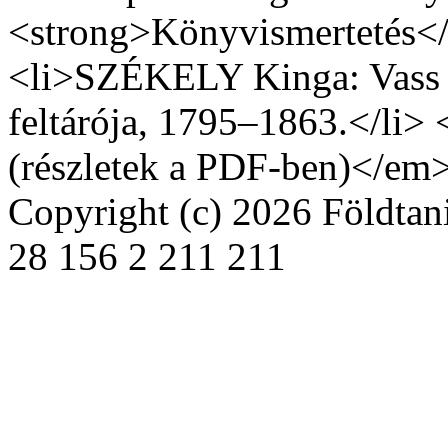
<strong>Könyvismertetés<
<li>SZÉKELY Kinga: Vass I
feltárója, 1795–1863.</li
(részletek a PDF-ben)</em
Copyright (c) 2026 Földta
28
156
2
211
211