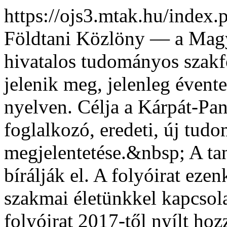
https://ojs3.mtak.hu/index
Földtani Közlöny — a Magy
hivatalos tudományos szak
jelenik meg, jelenleg évent
nyelven. Célja a Kárpát-Pan
foglalkozó, eredeti, új tu
megjelentetése.&nbsp; A ta
bírálják el. A folyóirat eze
szakmai életünkkel kapcsola
folyóirat 2017-től nyílt ho