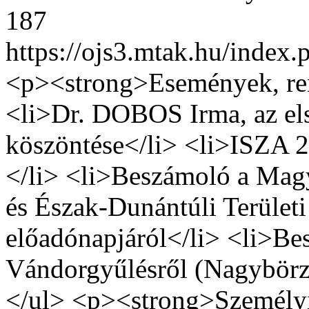
187
https://ojs3.mtak.hu/index.
<p><strong>Események, re
<li>Dr. DOBOS Irma, az el
köszöntése</li> <li>ISZA 2
</li> <li>Beszámoló a Magy
és Észak-Dunántúli Terület
előadónapjáról</li> <li>Be
Vándorgyűlésről (Nagybörzs
</ul> <p><strong>Személyi