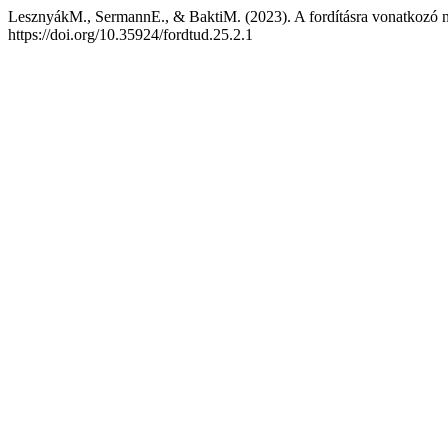
LesznyákM., SermannE., & BaktiM. (2023). A fordításra vonatkozó néz
https://doi.org/10.35924/fordtud.25.2.1