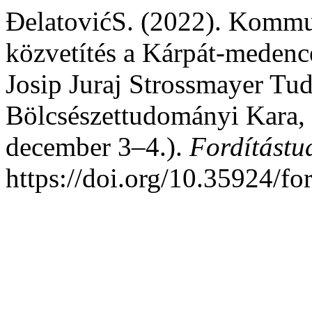
ĐelatovićS. (2022). Kommun
közvetítés a Kárpát-medenc
Josip Juraj Strossmayer T
Bölcsészettudományi Kara, 
december 3–4.).
Fordítást
https://doi.org/10.35924/fo