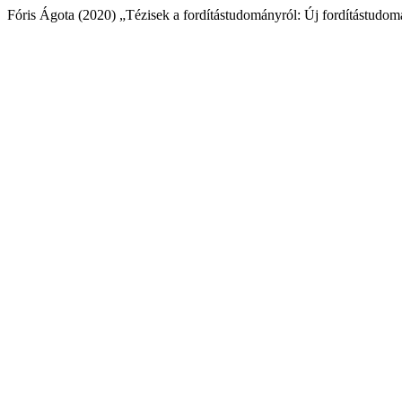
Fóris Ágota (2020) „Tézisek a fordítástudományról: Új fordítástudo