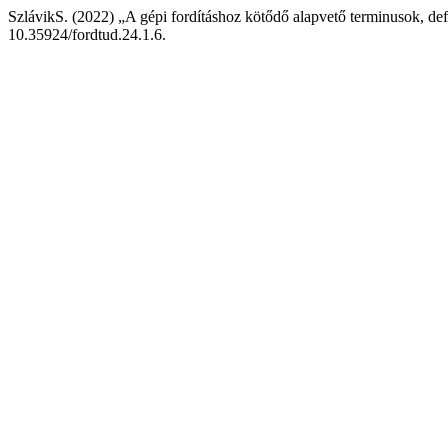
SzlávikS. (2022) „A gépi fordításhoz kötődő alapvető terminusok, def
10.35924/fordtud.24.1.6.