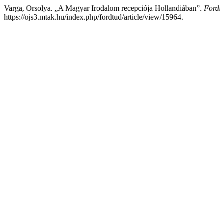
Varga, Orsolya. „A Magyar Irodalom recepciója Hollandiában”.
Ford
https://ojs3.mtak.hu/index.php/fordtud/article/view/15964.