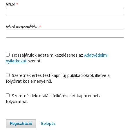
Jelszó
*
Jelszó megismétlése
*
Hozzájárulok adataim kezeléséhez az
Adatvédelmi
nyilatkozat
szerint.
Szeretnék értesítést kapni új publikációkról, illetve a
folyóirat közleményeiről.
Szeretnék lektorálási felkéréseket kapni ennél a
folyóiratnál.
Belépés
Regisztráció