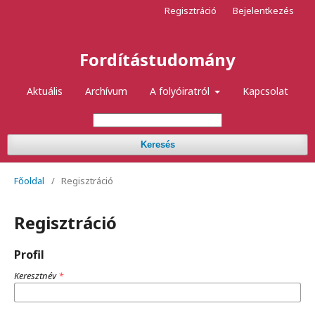
Regisztráció
Bejelentkezés
Fordítástudomány
Aktuális
Archívum
A folyóiratról
Kapcsolat
Keresés
Főoldal
/
Regisztráció
Regisztráció
Profil
Keresztnév
*