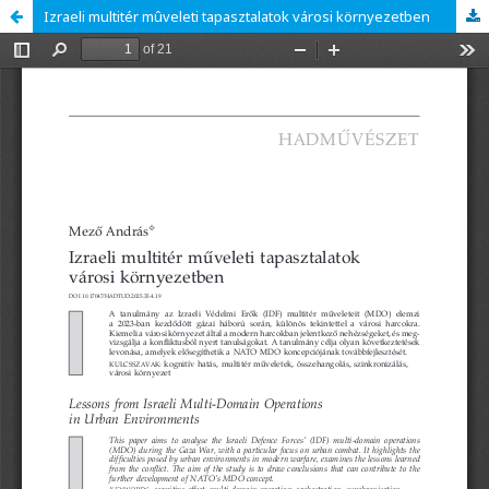
Izraeli multitér mûveleti tapasztalatok városi környezetben