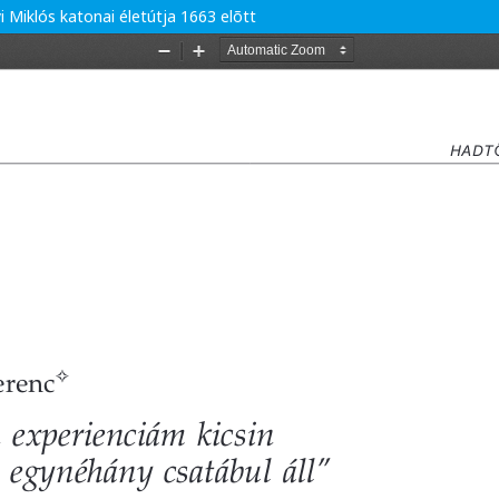
i Miklós katonai életútja 1663 elõtt