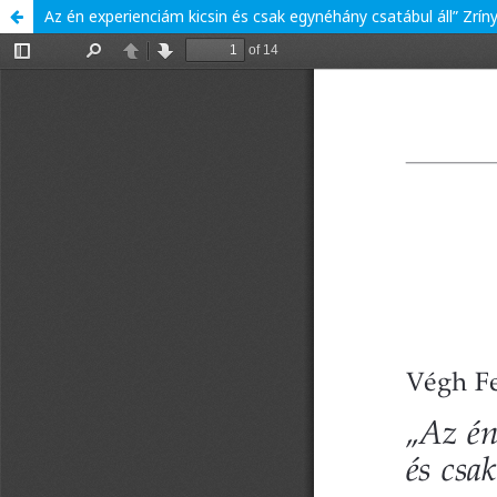
Az én experienciám kicsin és csak egynéhány csatábul áll” Zríny