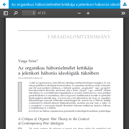
Az organikus háborúelmélet kritikája a jelenkori háborús ideológiák tükrében