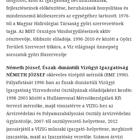
dolgozott, ahol az Igazgatóság beruházásainak,
fejlesztéseinek előkészítése, beruházások bonyolítása és
mindennemű közbeszerzés az egységéhez tartozott. 1976-
tól a Magyar Hidrológiai Társaság győri szervezetének
tagja. Az MHT Országos Vándorgyűléseinek aktív
résztvevője, többször előadója. 1996-2010 év között a Győri
Területi Szervezet titkára, a Víz világnapi ünnepség
sorozatok győri főszervezője
Németh József,
Észak-dunántúli Vízügyi Igazgatóság
NÉMETH JÓZSEF
okleveles vízépítő mérnök (BME 1996).
Pályafutását 1996-ban az Észak-dunántúli Vízügyi
Igazgatóság Vízrendezési Osztályának előadójaként kezdte.
1998-2005 között a Hullámvonal Mérnökszolgálati Kft.
tervező mérnöke, majd visszatérve a VIZIG-hez az
Árvízvédelmi és Folyamszabályozási Osztály árvízvédelmi
ügyintézője, 2007-től osztályvezető-helyettese, 2012
januárjától a VIZIG műszaki igazgató-helyettese, megbízott
igazgatója, majd az Igazgatóság vezetője. Számos árvízi