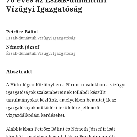
Vízügyi Igazgatóság
Petrőcz Bálint
Észak-dunántúli Vízügyi Igazgatóság
Németh József
Észak-dunántúli Vízügyi Igazgatóság
Absztrakt
A Hidrológiai Közlönyben a Fórum rovatokban a vízügyi
igazgatóságok szakembereinek tollából készült
tanulmányokat közlünk, amelyekben bemutatják az
igazgatóságok működési területére jellemző
vízgazdálkodási kérdéseket.
Alábbiakban Petrőcz Bálint és Németh József írását
közöljük, amelyben bemutatják az Észak-dunántúli