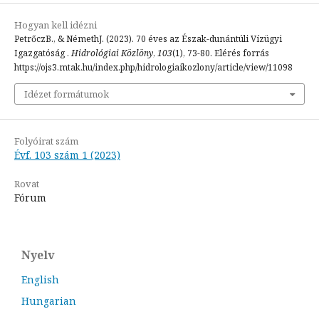
Hogyan kell idézni
PetrőczB., & NémethJ. (2023). 70 éves az Észak-dunántúli Vízügyi
Igazgatóság .
Hidrológiai Közlöny
,
103
(1), 73-80. Elérés forrás
https://ojs3.mtak.hu/index.php/hidrologiaikozlony/article/view/11098
Idézet formátumok
Folyóirat szám
Évf. 103 szám 1 (2023)
Rovat
Fórum
Nyelv
English
Hungarian