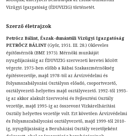
Vízügyi Igazgatóság (ÉDUVIZIG) történetét.
Szerző életrajzok
Petrőcz Bálint,
Észak-dunántúli Vízügyi Igazgatóság
PETRŐCZ BÁLINT
(Győr, 1951. III. 28.) Okleveles
építőmérnök (BME 1975). Mérnöki munkáját
nyugdíjazásáig az ÉDUVIZIG szervezeti keretei között
végezte. 1975-ben előbb a Rábai Szakaszmérnökség
építésvezetője, majd 1978-tól az Árvízvédelmi és
Folyamszabályozási Osztályon előadó, csoportvezető,
osztályvezető-helyettes majd osztályvezető. 1992-től 1993-
ig az akkor alakult Szervezési és Fejlesztési Osztály
vezetője, majd 1995-ig az összevont Vízkárelhárítási
Osztály helyettes vezetője volt. Ezt követően Árvízvédelmi
és Folyamszabályozási osztályvezető, majd 1999-től 2010-
ig, nyugdíjazásáig a Beruházási Osztály vezetőjeként