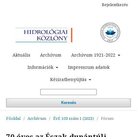
Bejelentkezés
Aktuális
Archívum
Archívum 1921-2022
Információk
Impresszum adatok
Kéziratbenyújtás
Keresés
Főoldal
/
Archívum
/
Évf. 103 szám 1 (2023)
/
Fórum
70 éves az Észak-dunántúli