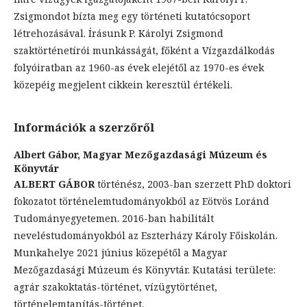
Zsigmondot bízta meg egy történeti kutatócsoport
létrehozásával. Írásunk P. Károlyi Zsigmond
szaktörténetírói munkásságát, főként a Vízgazdálkodás
folyóiratban az 1960-as évek elejétől az 1970-es évek
közepéig megjelent cikkein keresztül értékeli.
Információk a szerzőről
Albert Gábor,
Magyar Mezőgazdasági Múzeum és
Könyvtár
ALBERT GÁBOR
történész, 2003-ban szerzett PhD doktori
fokozatot történelemtudományokból az Eötvös Loránd
Tudományegyetemen. 2016-ban habilitált
neveléstudományokból az Eszterházy Károly Főiskolán.
Munkahelye 2021 június közepétől a Magyar
Mezőgazdasági Múzeum és Könyvtár. Kutatási területe:
agrár szakoktatás-történet, vízügytörténet,
történelemtanítás-történet.