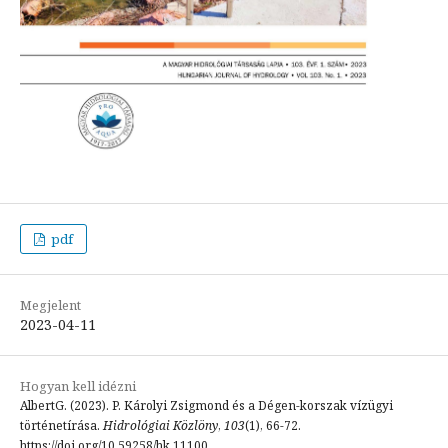
pdf
Megjelent
2023-04-11
Hogyan kell idézni
AlbertG. (2023). P. Károlyi Zsigmond és a Dégen-korszak vízügyi
történetírása.
Hidrológiai Közlöny
,
103
(1), 66-72.
https://doi.org/10.59258/hk.11100