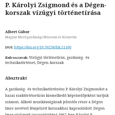
P. Károlyi Zsigmond és a Dégen-
korszak vízügyi történetírása
Albert Gábor
Magyar Mezőgazdasági Múzeum és Könyvtár
https://doi.org/10.59258/hk.11100
DOI:
Vízügyi történetírás, gazdaság- és
Kulcsszavak:
technikatörténet, Dégen-korszak
Absztrakt
A gazdaság- és technikatörténész P. Károlyi Zsigmondot a
hazai szaktörténetírás kiemelkedő képviselőjeként tartjuk
számon. Alkotó munkásságának jelentős része a Dégen
Imre nevével fémjelzett korszakhoz kapcsolódott. Dégen
Imre vízügyek igazgatójaként 1967-ben Károlyi P.