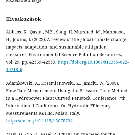
köztestületi tagja.
Hivatkozások
Abbass, K., Qasim, M.Z., Song, H. Murshed, M., Mahmood,
H., Jounis, I. (2022). A review of the global climate change
impacts, adaptation, and sustainable mitigation
measures. Environmental Science Pollution Resources,
vol. 29, pp. 42539-42559,
https://doi.org/10.1007/s11356-022-
19718-6
Adamkowski, A., Krzemianowski, Z., Janicki, W. (2008).
Flow Rate Measurement Using the Pressure Time Method
in a Hydropower Plant Curved Penstock. Conference: 7th
International Conference On Hydraulic Efficiency
Measurements IGHEM, Milan, Italy.
https://doi.org/10.1115/1.3078794
Ajayi, O., Ojo, O., Vasel, A. (2019). On the need for the