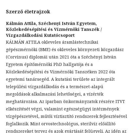
Szerző életrajzok
Kálmán Attila,
Széchenyi István Egyetem,
Közlekedésépítési és Vízmérnöki Tanszék /
Vízgazdálkodási Kutatócsoport
KÁLMÁN ATTILA okleveles áramlástechnikai
gépészmérnöki (BME) és okleveles környezeti közgazdász
(Corvinus) diplomái után 2021 óta a Széchényi István
Egyetem építőmérnöki PhD hallgatója és a
Közlekedésépítési és Vízmérnöki Tanszéken 2022 óta
egyetemi tanársegéd. A kutatási területe az integrált
települési vízgazdálkodás és a természet-alapú
megoldások alkalmazási lehetőségei, a vízérték
meghatározása. Az iparban önkormányzatok részére ITVT
elkészítését végzi, valamint egészségügyi intézmények
vízgépészetével, műtői víztisztító rendszerek fejlesztésével
foglalkozik. Mint orvostechnológus, sterilvíz előállító
rendszereket tervez és azok gyártását felügyeli. Az idén az