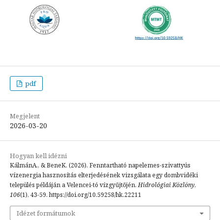
pdf
Megjelent
2026-03-20
Hogyan kell idézni
KálmánA., & BeneK. (2026). Fenntartható napelemes-szivattyús
vízenergia hasznosítás elterjedésének vizsgálata egy dombvidéki
település példáján a Velencei-tó vízgyűjtőjén.
Hidrológiai Közlöny
,
106
(1), 43-59. https://doi.org/10.59258/hk.22211
Idézet formátumok