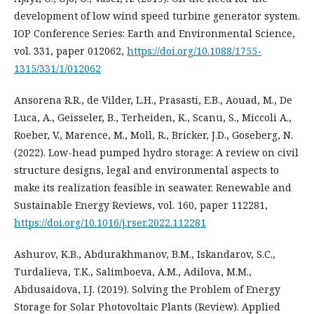
development of low wind speed turbine generator system.
IOP Conference Series: Earth and Environmental Science,
vol. 331, paper 012062,
https://doi.org/10.1088/1755-
1315/331/1/012062
Ansorena R.R., de Vilder, L.H., Prasasti, E.B., Aouad, M., De
Luca, A., Geisseler, B., Terheiden, K., Scanu, S., Miccoli A.,
Roeber, V., Marence, M., Moll, R., Bricker, J.D., Goseberg, N.
(2022). Low-head pumped hydro storage: A review on civil
structure designs, legal and environmental aspects to
make its realization feasible in seawater. Renewable and
Sustainable Energy Reviews, vol. 160, paper 112281,
https://doi.org/10.1016/j.rser.2022.112281
Ashurov, K.B., Abdurakhmanov, B.M., Iskandarov, S.C.,
Turdalieva, T.K., Salimboeva, A.M., Adilova, M.M.,
Abdusaidova, I.J. (2019). Solving the Problem of Energy
Storage for Solar Photovoltaic Plants (Review). Applied