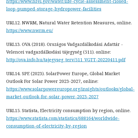
https://www.nrel.gov/water/life-cycle-assessment-closed-
loop-pumped-storage-hydropower-facilities
URL12. NWRM, Natural Water Retention Measures, online.
https://www.nwrm.eu/
URL13. OVA (2018). Országos Vadgazdálkodási Adattár -
Velencei vadgazdálkodási tájegység (511). online:
http://ova.info.hu/tajegyseg_terv/511_VGTT-20220411.pdf
URL14. SPE (2023). SolarPower Europe, Global Market
Outlook For Solar Power 2023-2027, online:
https://www.solarpowereurope.org/insights/outlooks/global-
market-outlook-for-solar-power-2023-2027
URL15. Statista, Electricity consumption by region, online.
https://www.statista.com/statistics/688164/worldwide-
consumption-of-electricity-by-region