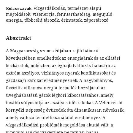
Vízgazdálkodás, természet-alapú
Kulcsszavak:
megoldások, vízenergia, fenntarthatóság, megújuló
energia, többcélú tározók, érintettek, záportározó
Absztrakt
A Magyarország szomszédjában zajló háború
következtében emelkedtek az energiaárak és az ellátási
kockázatok, miközben az éghajlatváltozás hatására az
extrém aszályos, vízhiányos nyarak konfliktusokat és
gazdasági károkat eredményeznek. A hagyományos,
fosszilis villamosenergia termelés hozzájárul az
üvegházhatású gázok légköri kibocsátásához, amely
tovább súlyosbítja az aszályos időszakokat. A Velencei-tó
környéki népesség évtizedek óta dinamikusan növekszik,
amely változó területhasználatot eredményez. A
vízgazdálkodási problémák megoldása akuttá vált, a
vízgyűjtő szűkös vízkészlete negatívan hat az