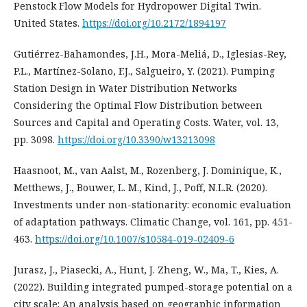
Penstock Flow Models for Hydropower Digital Twin.
United States.
https://doi.org/10.2172/1894197
Gutiérrez-Bahamondes, J.H., Mora-Meliá, D., Iglesias-Rey,
P.L., Martínez-Solano, F.J., Salgueiro, Y. (2021). Pumping
Station Design in Water Distribution Networks
Considering the Optimal Flow Distribution between
Sources and Capital and Operating Costs. Water, vol. 13,
pp. 3098.
https://doi.org/10.3390/w13213098
Haasnoot, M., van Aalst, M., Rozenberg, J. Dominique, K.,
Metthews, J., Bouwer, L. M., Kind, J., Poff, N.L.R. (2020).
Investments under non-stationarity: economic evaluation
of adaptation pathways. Climatic Change, vol. 161, pp. 451-
463.
https://doi.org/10.1007/s10584-019-02409-6
Jurasz, J., Piasecki, A., Hunt, J. Zheng, W., Ma, T., Kies, A.
(2022). Building integrated pumped-storage potential on a
city scale: An analysis based on geographic information