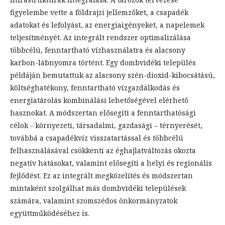
figyelembe vette a földrajzi jellemzőket, a csapadék
adatokat és lefolyást, az energiaigényeket, a napelemek
teljesítményét. Az integrált rendszer optimalizálása
többcélú, fenntartható vízhasználatra és alacsony
karbon-lábnyomra történt. Egy dombvidéki település
példáján bemutattuk az alacsony szén-dioxid-kibocsátású,
költséghatékony, fenntartható vízgazdálkodás és
energiatárolás kombinálási lehetőségével elérhető
hasznokat. A módszertan elősegíti a fenntarthatósági
célok - környezeti, társadalmi, gazdasági – térnyerését,
továbbá a csapadékvíz visszatartással és többcélú
felhasználásával csökkenti az éghajlatváltozás okozta
negatív hatásokat, valamint elősegíti a helyi és regionális
fejlődést. Ez az integrált megközelítés és módszertan
mintaként szolgálhat más dombvidéki települések
számára, valamint szomszédos önkormányzatok
együttműködéséhez is.