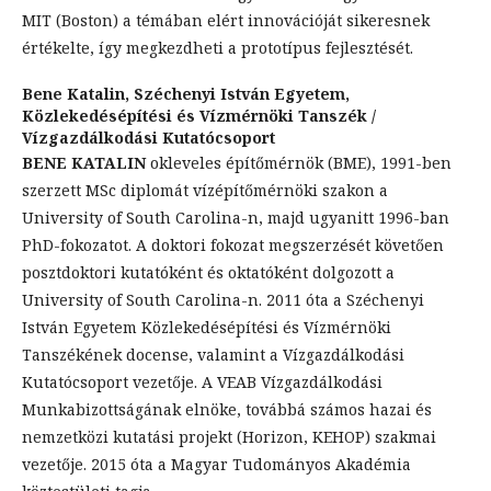
MIT (Boston) a témában elért innovációját sikeresnek
értékelte, így megkezdheti a prototípus fejlesztését.
Bene Katalin,
Széchenyi István Egyetem,
Közlekedésépítési és Vízmérnöki Tanszék /
Vízgazdálkodási Kutatócsoport
BENE KATALIN
okleveles építőmérnök (BME), 1991-ben
szerzett MSc diplomát vízépítőmérnöki szakon a
University of South Carolina-n, majd ugyanitt 1996-ban
PhD-fokozatot. A doktori fokozat megszerzését követően
posztdoktori kutatóként és oktatóként dolgozott a
University of South Carolina-n. 2011 óta a Széchenyi
István Egyetem Közlekedésépítési és Vízmérnöki
Tanszékének docense, valamint a Vízgazdálkodási
Kutatócsoport vezetője. A VEAB Vízgazdálkodási
Munkabizottságának elnöke, továbbá számos hazai és
nemzetközi kutatási projekt (Horizon, KEHOP) szakmai
vezetője. 2015 óta a Magyar Tudományos Akadémia