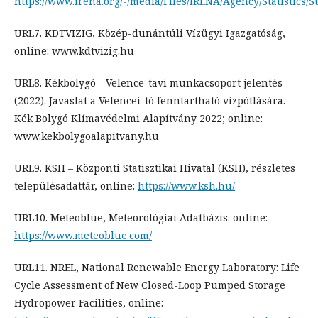
https://www.irena.org/-/media/Files/IRENA/Agency/Statistics/
URL7. KDTVIZIG, Közép-dunántúli Vízügyi Igazgatóság,
online: www.kdtvizig.hu
URL8. Kékbolygó - Velence-tavi munkacsoport jelentés
(2022). Javaslat a Velencei-tó fenntartható vízpótlására.
Kék Bolygó Klímavédelmi Alapítvány 2022; online:
www.kekbolygoalapitvany.hu
URL9. KSH – Központi Statisztikai Hivatal (KSH), részletes
településadattár, online:
https://www.ksh.hu/
URL10. Meteoblue, Meteorológiai Adatbázis. online:
https://www.meteoblue.com/
URL11. NREL, National Renewable Energy Laboratory: Life
Cycle Assessment of New Closed-Loop Pumped Storage
Hydropower Facilities, online: