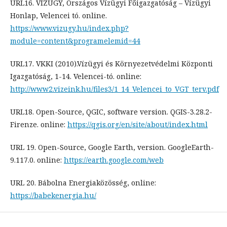
URL16. VIZUGY, Országos Vízügyi Főigazgatóság – Vízügyi
Honlap, Velencei tó. online.
https://www.vizugy.hu/index.php?
module=content&programelemid=44
URL17. VKKI (2010).Vízügyi és Környezetvédelmi Központi
Igazgatóság, 1-14. Velencei-tó. online:
http://www2.vizeink.hu/files3/1_14_Velencei_to_VGT_terv.pdf
URL18. Open-Source, QGIC, software version. QGIS-3.28.2-
Firenze. online:
https://qgis.org/en/site/about/index.html
URL 19. Open-Source, Google Earth, version. GoogleEarth-
9.117.0. online:
https://earth.google.com/web
URL 20. Bábolna Energiaközösség, online:
https://babekenergia.hu/