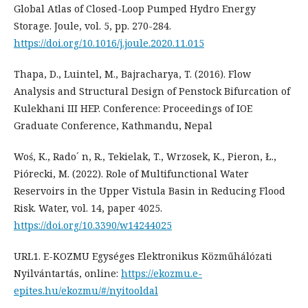
Global Atlas of Closed-Loop Pumped Hydro Energy
Storage. Joule, vol. 5, pp. 270-284.
https://doi.org/10.1016/j.joule.2020.11.015
Thapa, D., Luintel, M., Bajracharya, T. (2016). Flow
Analysis and Structural Design of Penstock Bifurcation of
Kulekhani III HEP. Conference: Proceedings of IOE
Graduate Conference, Kathmandu, Nepal
Woś, K., Rado´ n, R., Tekielak, T., Wrzosek, K., Pieron, Ł.,
Piórecki, M. (2022). Role of Multifunctional Water
Reservoirs in the Upper Vistula Basin in Reducing Flood
Risk. Water, vol. 14, paper 4025.
https://doi.org/10.3390/w14244025
URL1. E-KOZMU Egységes Elektronikus Közműhálózati
Nyilvántartás, online:
https://ekozmu.e-
epites.hu/ekozmu/#/nyitooldal