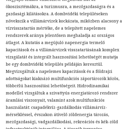
ökoszisztémákra, a turizmusra, a mezőgazdaságra és a
gazdasági kilátásokra. A dombvidéki településeken
növekszik a villámárvizek kockázata, miközben alacsony a
vízvisszatartás mértéke, de a telepített napelemes
rendszerek aránya jelentősen meghaladja az országos
átlagot. A kutatás a megújuló napenergia termelő
kapacitások és a villámárvizek visszatartásának komplex
vizsgálatát és integrált hasznosítási lehetőségét mutatja
be egy dombvidéki település példáján keresztül.
Megvizsgáltuk a napelemes kapacitások és a földrajzi
adottságokat kiaknázó multifunkciós záportározók közös,
többcélú hasznosítási lehetőségeit. Hidrodinamikai
modellel vizsgáltuk a szivattyús energiatározó rendszer
áramlási viszonyait, valamint azok multifunkciós
használatát: csapadékvíz-gazdálkodás villámárvíz-
mérsékléssel, évszakon átívelő zöldenergia tározás,
mezőgazdasági, vadgazdálkodási, rekreációs és kék-zöld
infrastruktúrák integrálása. A tározók tervezése