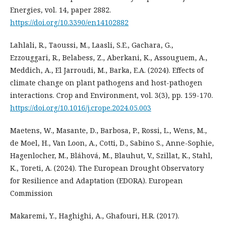
Energies, vol. 14, paper 2882.
https://doi.org/10.3390/en14102882
Lahlali, R., Taoussi, M., Laasli, S.E., Gachara, G.,
Ezzouggari, R., Belabess, Z., Aberkani, K., Assouguem, A.,
Meddich, A., El Jarroudi, M., Barka, E.A. (2024). Effects of
climate change on plant pathogens and host-pathogen
interactions. Crop and Environment, vol. 3(3), pp. 159-170.
https://doi.org/10.1016/j.crope.2024.05.003
Maetens, W., Masante, D., Barbosa, P., Rossi, L., Wens, M.,
de Moel, H., Van Loon, A., Cotti, D., Sabino S., Anne-Sophie,
Hagenlocher, M., Bláhová, M., Blauhut, V., Szillat, K., Stahl,
K., Toreti, A. (2024). The European Drought Observatory
for Resilience and Adaptation (EDORA). European
Commission
Makaremi, Y., Haghighi, A., Ghafouri, H.R. (2017).