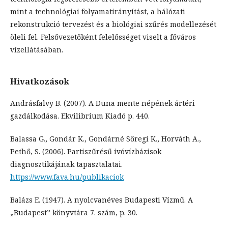
mint a technológiai folyamatirányítást, a hálózati
rekonstrukció tervezést és a biológiai szűrés modellezését
öleli fel. Felsővezetőként felelősséget viselt a főváros
vízellátásában.
Hivatkozások
Andrásfalvy B. (2007). A Duna mente népének ártéri
gazdálkodása. Ekvilibrium Kiadó p. 440.
Balassa G., Gondár K., Gondárné Sőregi K., Horváth A.,
Pethő, S. (2006). Partiszűrésű ivóvízbázisok
diagnosztikájának tapasztalatai.
https://www.fava.hu/publikaciok
Balázs E. (1947). A nyolcvanéves Budapesti Vízmű. A
„Budapest” könyvtára 7. szám, p. 30.