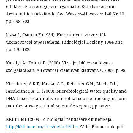
effektive Barriere gegen organische Substanzen und
Arzneimittelrückstände Gwf Wasser-Abwasser 148 Nr. 10.
pp. 698-703
Józsa I., Csonka F. (1984). Hosszú nyersvízvezeték
üzemeltetési tapasztalatai. Hidrológiai Közlöny 1984 3.sz.
pp. 179-182.
Károlyi A., Tolnai B. (2008). Vízrajz, 140 éve a főváros
szolgálatában. A Fővárosi Vízművek kiadványa, 2008. p. 98.
Kirschner, A.K.T., Kavka, G.G., Reischer G.H., Mach, R.L:,
Farnleitner, A. H. (2008). Microbiological water quality and
DNA-based quantitative microbial source tracking in Joint
Danube Survey 2, Final Scientific Report, pp. 86-95.
KKFT BME (2009). A biológiai rendszerek kinetikája.
http://kkft.bme.hu/sites/default/files
/Vebi_Biomernoki.pdf