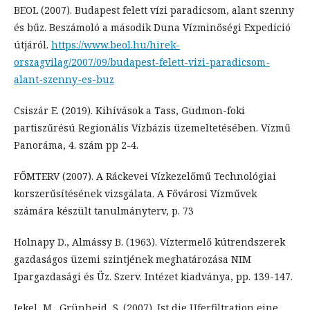
BEOL (2007). Budapest felett vízi paradicsom, alant szenny
és bűz. Beszámoló a második Duna Vízminőségi Expedíció
útjáról.
https://www.beol.hu/hirek-
orszagvilag/2007/09/budapest-felett-vizi-paradicsom-
alant-szenny-es-buz
Csiszár E. (2019). Kihívások a Tass, Gudmon-foki
partiszűrésú Regionális Vízbázis üzemeltetésében. Vízmű
Panoráma, 4. szám pp 2-4.
FŐMTERV (2007). A Ráckevei Vízkezelőmű Technológiai
korszerűsítésének vizsgálata. A Fővárosi Vízművek
számára készült tanulmányterv, p. 73
Holnapy D., Almássy B. (1963). Víztermelő kútrendszerek
gazdaságos üzemi szintjének meghatározása NIM
Ipargazdasági és Üz. Szerv. Intézet kiadványa, pp. 139-147.
Jekel, M., Grünheid, S. (2007). Ist die Uferfiltration eine