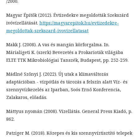
/2000.
Magyar Építők (2012). Évtizedekre megoldották Szekszárd
ivóvízellátását.
https://magyarepitok.hu/evtizedekre-
megoldottak-szekszard-ivovizellatasat
Makk J. (2008). A vas és mangán körforgalma. In.
Márialigeti K. (szerk) Bevezetés a Prokarioták világába
ELTE TTK Mikrobiológiai Tanszék, Budapest, pp. 252-259.
Mádlné Szőnyi J. (2022). Új utak a klímaváltozás
adaptációban - vízpótlás és tározás a felszín alatt Víz- és
szennyvízkezelés az Iparban, Soós Ernő Konferencia,
Zalakaros, előadás.
Máttyus nyomán (2008). Vízellátás. General Press Kiadó, p.
862.
Patziger M. (2018). Közepes és kis szennyvíztisztító telepek