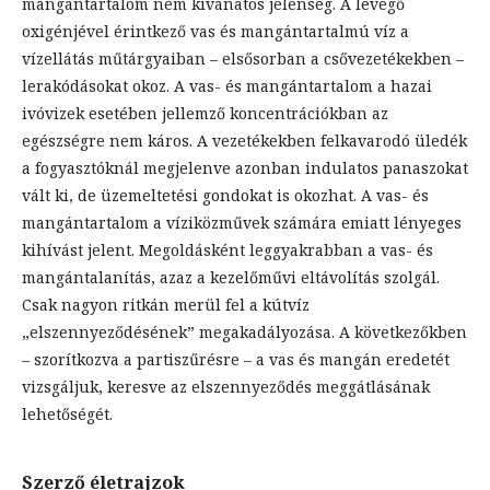
mangántartalom nem kívánatos jelenség. A levegő
oxigénjével érintkező vas és mangántartalmú víz a
vízellátás műtárgyaiban – elsősorban a csővezetékekben –
lerakódásokat okoz. A vas- és mangántartalom a hazai
ivóvizek esetében jellemző koncentrációkban az
egészségre nem káros. A vezetékekben felkavarodó üledék
a fogyasztóknál megjelenve azonban indulatos panaszokat
vált ki, de üzemeltetési gondokat is okozhat. A vas- és
mangántartalom a víziközművek számára emiatt lényeges
kihívást jelent. Megoldásként leggyakrabban a vas- és
mangántalanítás, azaz a kezelőművi eltávolítás szolgál.
Csak nagyon ritkán merül fel a kútvíz
„elszennyeződésének” megakadályozása. A következőkben
– szorítkozva a partiszűrésre – a vas és mangán eredetét
vizsgáljuk, keresve az elszennyeződés meggátlásának
lehetőségét.
Szerző életrajzok