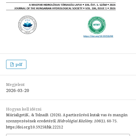
pdf
Megjelent
2026-03-20
Hogyan kell idézni
MárialigetiK., & TolnaiB. (2026). A partiszűrésű kutak vas és mangán
szennyezésének eredetéről.
Hidrológiai Közlöny
,
106
(1), 60-75.
https://doi.org/10.59258/hk.22212