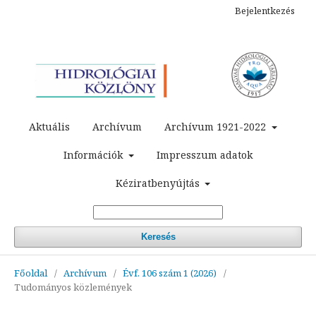
Bejelentkezés
Aktuális
Archívum
Archívum 1921-2022
Információk
Impresszum adatok
Kéziratbenyújtás
Keresés
Főoldal
/
Archívum
/
Évf. 106 szám 1 (2026)
/
Tudományos közlemények