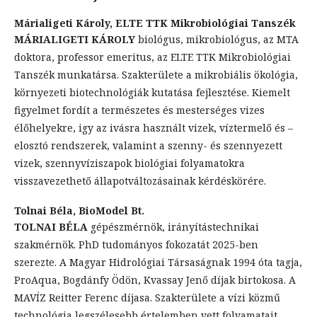
Márialigeti Károly,
ELTE TTK Mikrobiológiai Tanszék
MÁRIALIGETI KÁROLY
biológus, mikrobiológus, az MTA
doktora, professor emeritus, az ELTE TTK Mikrobiológiai
Tanszék munkatársa. Szakterülete a mikrobiális ökológia,
környezeti biotechnológiák kutatása fejlesztése. Kiemelt
figyelmet fordít a természetes és mesterséges vizes
élőhelyekre, igy az ivásra használt vizek, víztermelő és –
elosztó rendszerek, valamint a szenny- és szennyezett
vizek, szennyvíziszapok biológiai folyamatokra
visszavezethető állapotváltozásainak kérdéskörére.
Tolnai Béla,
BioModel Bt.
TOLNAI BÉLA
gépészmérnök, irányítástechnikai
szakmérnök. PhD tudományos fokozatát 2025-ben
szerezte. A Magyar Hidrológiai Társaságnak 1994 óta tagja,
ProAqua, Bogdánfy Ödön, Kvassay Jenő díjak birtokosa. A
MAVÍZ Reitter Ferenc díjasa. Szakterülete a vízi közmű
technológia legszélesebb értelemben vett folyamatait,