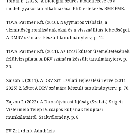
Tolnai B. (2025). A biológiai szűrés modellezése és a
modell gyakorlati alkalmazása. PhD értekezés BME ÉMK.
TOVA-Partner Kft. (2010). Nagymaros vízbázis, a
vízminőség romlásának okai és a visszaállítás lehetőségei.
A DMRV számára készült tanulmányterv, p. 12.
TOVA-Partner Kft. (2011). Az Ercsi kútsor üzemeltetésének
felülvizsgálata. A DRV számára készült tanulmányterv, p.
35.
Zajzon I. (2011). A DRV Zrt. Távlati Fejlesztési Terve (2011-
2025) 2. kötet A DRV számára készült tanulmányterv, p. 70.
Zajzon I. (2022). A Dunaújvárosi Ifjúság (Szalki-) Szigeti
Víztermelő Telep IV. csápos kútjának felújítási
munkálatairól. Szakvélemény, p. 8.
FV Zrt. (d.n.). Adatbázis.