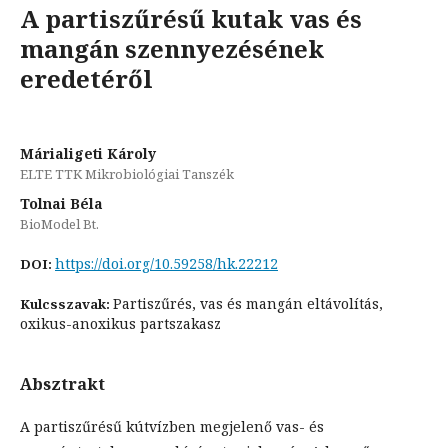
A partiszűrésű kutak vas és
mangán szennyezésének
eredetéről
Márialigeti Károly
ELTE TTK Mikrobiológiai Tanszék
Tolnai Béla
BioModel Bt.
https://doi.org/10.59258/hk.22212
DOI:
Partiszűrés, vas és mangán eltávolítás,
Kulcsszavak:
oxikus-anoxikus partszakasz
Absztrakt
A partiszűrésű kútvízben megjelenő vas- és