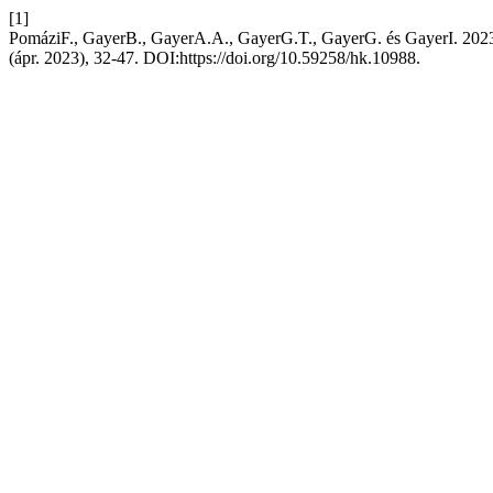
[1]
PomáziF., GayerB., GayerA.A., GayerG.T., GayerG. és GayerI. 2023.
(ápr. 2023), 32-47. DOI:https://doi.org/10.59258/hk.10988.