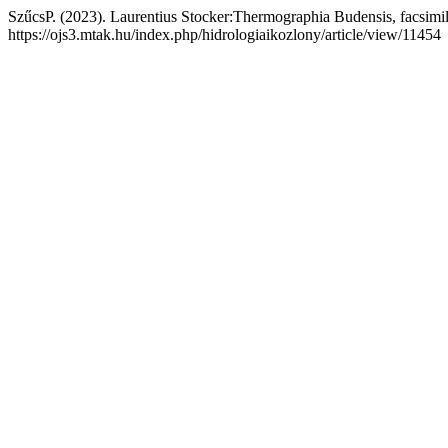
SzűcsP. (2023). Laurentius Stocker:Thermographia Budensis, facsimi
https://ojs3.mtak.hu/index.php/hidrologiaikozlony/article/view/11454