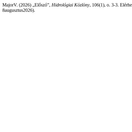
MajorV. (2026) „Előszó”,
Hidrológiai Közlöny
, 106(1), o. 3-3. Elérh
8augusztus2026).