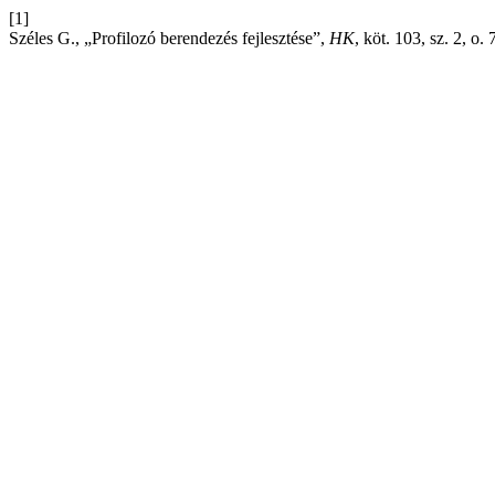
[1]
Széles G., „Profilozó berendezés fejlesztése”,
HK
, köt. 103, sz. 2, o.