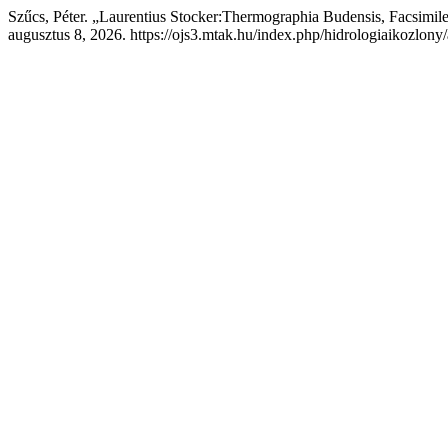
Szűcs, Péter. „Laurentius Stocker:Thermographia Budensis, Facsimil
augusztus 8, 2026. https://ojs3.mtak.hu/index.php/hidrologiaikozlony/