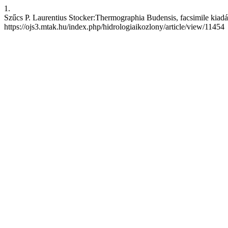
1.
Szűcs P. Laurentius Stocker:Thermographia Budensis, facsimile kiadás.
https://ojs3.mtak.hu/index.php/hidrologiaikozlony/article/view/11454