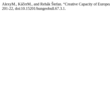
AlexyM., KáčerM., and Rehák Štefan. “Creative Capacity of Europe
201-22, doi:10.15201/hungeobull.67.3.1.