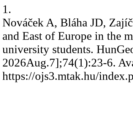
1.
Nováček A, Bláha JD, Zají
and East of Europe in the 
university students. HunGeo
2026Aug.7];74(1):23-6. Ava
https://ojs3.mtak.hu/index