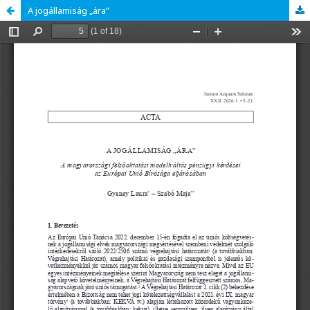
A jogállamiság „ára”