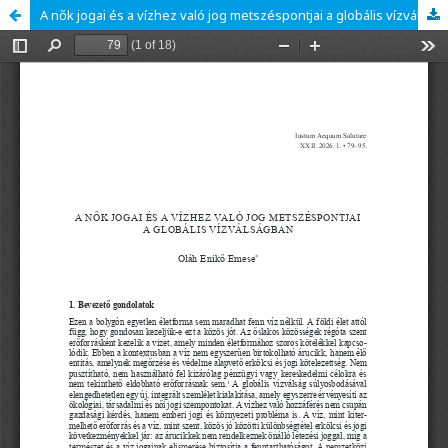
A nők jogai és a vízhez való jog metszéspontjai a globális vízválságban