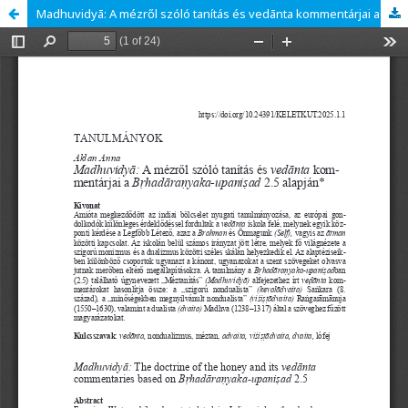
Madhuvidyā: A mézről szóló tanítás és vedānta kommentárjai a Bṛhadāraṇyaka-upaniṣad 2.5 alapján