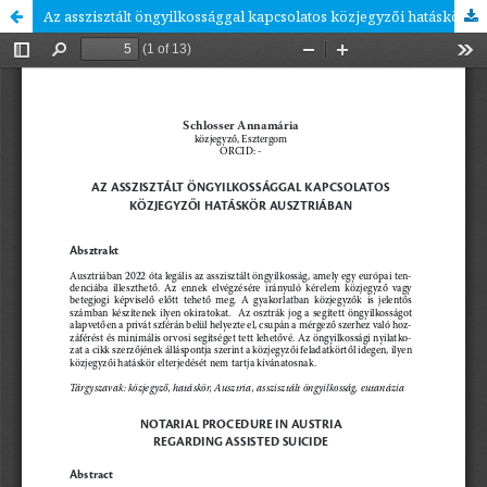
Az asszisztált öngyilkossággal kapcsolatos közjegyzői hatáskör Ausztriában