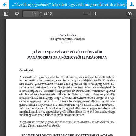
„Távellenjegyzéssel” készített ügyvédi magánokiratok a közjegyzői eljárásokban