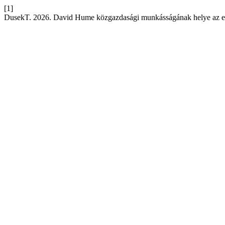
[1]
DusekT. 2026. David Hume közgazdasági munkásságának helye az el