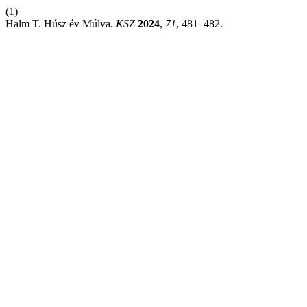
(1)
Halm T. Húsz év Múlva.
KSZ
2024
,
71
, 481–482.